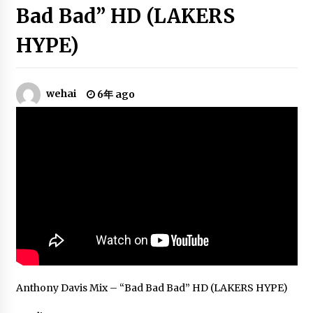
Best Of Jayson Tatum | 2019-20 NBA
Bad Bad” HD (LAKERS
Season
6年 ago
HYPE)
James Harden’s Best Plays Of The
Decade
wehai
6年 ago
6年 ago
NBA’s Best Spin Moves | 2018-19 NBA
Season | #NBAHandlesWeek
6年 ago
Best Of Kawhi Leonard | 2019-20 NBA
Season
6年 ago
NBA MIX | DeMar DeRozan | “DeMar
DeRozan” 2018-2019 Highlights
Anthony Davis Mix – “Bad Bad Bad” HD (LAKERS HYPE)
6年 ago