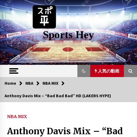
Skip
to
content
Sports Hey
人気の動画
Home
NBA
NBA MIX
人気の動画
Anthony Davis Mix – “Bad Bad Bad” HD (LAKERS HYPE)
Jimmy Butler Mix – “Woah”
6年 ago
NBA MIX
Anthony Davis Mix – “Bad