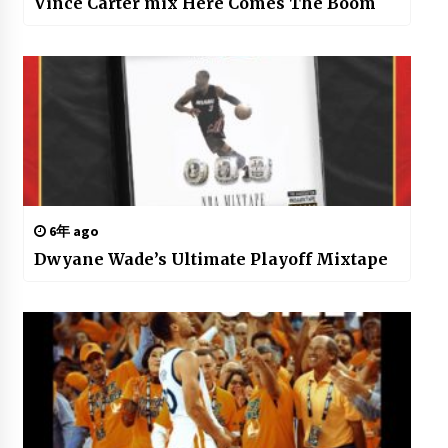
Vince Carter mix Here Comes The Boom
6年 ago
Dwyane Wade’s Ultimate Playoff Mixtape