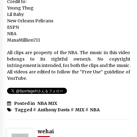
Credit to:
Stephen Curry Mix – “Baby Pluto”
Young Thug
6年 ago
Lil Baby
New Orleans Pelicans
ESPN
NBA
DEMAR DEROZAN MIX “NOTICED” BY
LIL MOUSEY
MaxaMillion711
6年 ago
All clips are property of the NBA. The music in this video
belongs to its rightful owner/s. No copyright
Damian Lillard Mix “Life Is Good”
infringement is intended, for both the clips and the music.
6年 ago
All videos are edited to follow the “Free Use” guideline of
YouTube.
Blake Griffin’s TOP PLAYS | Last 5
Seasons
Posted in
NBA MIX
6年 ago
Tagged #
Anthony Davis
#
MIX
#
NBA
Los Angeles Clippers’ Top 10 Plays of
the 2015-2016 Season
wehai