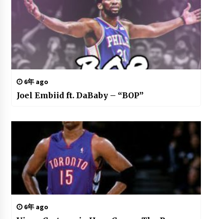
6年 ago
Joel Embiid ft. DaBaby – “BOP”
6年 ago