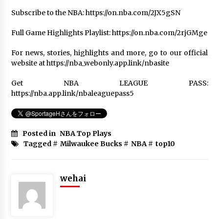
Subscribe to the NBA: https://on.nba.com/2JX5gSN
Al Horford – Welcome to Boston
Celtics Mix!
Full Game Highlights Playlist: https://on.nba.com/2rjGMge
6年 ago
For news, stories, highlights and more, go to our official
website at https://nba_webonly.app.link/nbasite
NBA Top 10 Plays of the Night | March
6, 2020
Get NBA LEAGUE PASS:
6年 ago
https://nba.app.link/nbaleaguepass5
NBA’s Top 100 Plays of 2018
Posted in
NBA Top Plays
6年 ago
Tagged #
Milwaukee Bucks
#
NBA
#
top10
Best Of Devin Booker | 2019-20 NBA
Season
wehai
6年 ago
Damian Lilard Top 10 Plays of Career