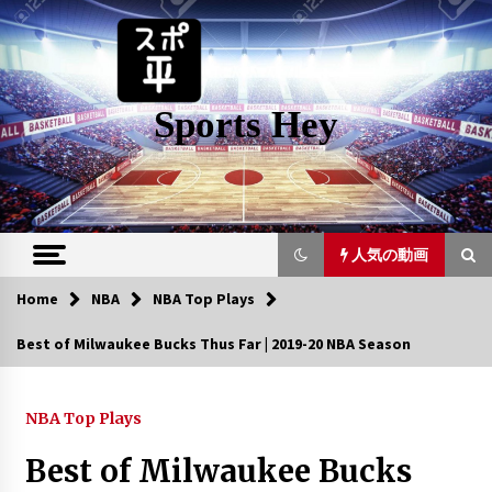
Skip
to
content
Sports Hey
人気の動画
Home
NBA
NBA Top Plays
人気の動画
Best of Milwaukee Bucks Thus Far | 2019-20 NBA Season
Allen Iverson Mix
6年 ago
NBA Top Plays
Best of Milwaukee Bucks