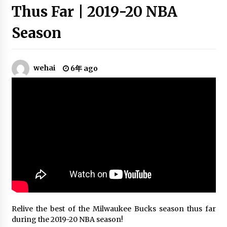
Ricky Rubio Top 10
Thus Far | 2019-20 NBA
6年 ago
Season
Best of the Brooklyn Nets | 2018-19
NBA Season
wehai
6年 ago
6年 ago
Vince Carter Ultimate Toronto
Raptors Mixtape!
6年 ago
Ricky Rubio 2018 Mix – All The Above
6年 ago
Jamal Crawford Crossover Mix –
Relive the best of the Milwaukee Bucks season thus far
“JCrossover” ᴴᴰ
during the 2019-20 NBA season!
6年 ago