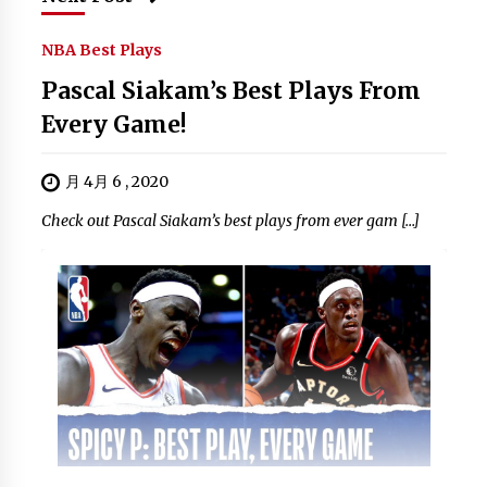
NBA Best Plays
Pascal Siakam’s Best Plays From
Every Game!
月 4月 6 , 2020
Check out Pascal Siakam’s best plays from ever gam […]