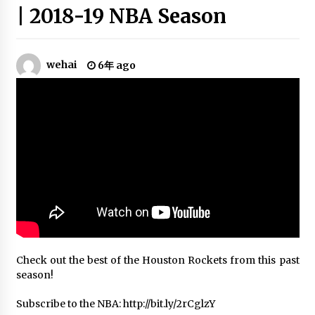
James Harden 2019 Mix – “Going
| 2018-19 NBA Season
Bad, KOD & Ric Flair Drip”
6年 ago
wehai
6年 ago
Stephen Curry Top 10 Plays of Career
6年 ago
Karl-Anthony Towns Mix 2018 –
“Lean Wit Me”
6年 ago
Nikola Jokic – Goodbyes ft. Post
Malone (Ultimate MIX) 2019
6年 ago
Check out the best of the Houston Rockets from this past
Ben Simmons “Walk It Like I Talk It”
season!
NBA Mix ᴴᴰ
6年 ago
Subscribe to the NBA: http://bit.ly/2rCglzY