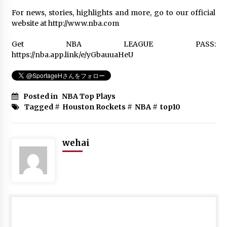
Top 10 Houston Rockets Plays Of All
For news, stories, highlights and more, go to our official
Time
website at http://www.nba.com
6年 ago
Get NBA LEAGUE PASS:
https://nba.app.link/e/yGbauuaHeU
NBA Mix #4 (2019-20 Season –
January) ᴴᴰ
6年 ago
Posted in
NBA Top Plays
Tagged #
Houston Rockets
#
NBA
#
top10
NBA’s Top 100 Plays Of The Decade
6年 ago
wehai
NBA Top 10 Plays of the Night | March
1, 2020
6年 ago
Orlando Magic Top 10 Plays From