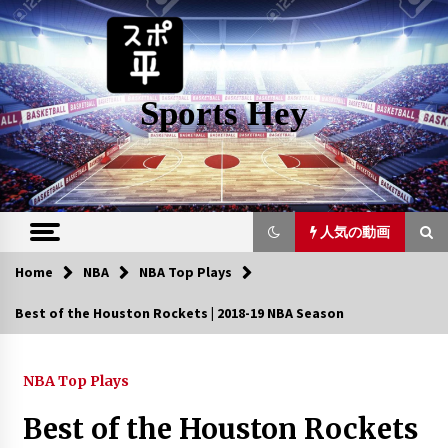
Skip
to
content
Sports Hey
人気の動画
Home
NBA
NBA Top Plays
人気の動画
Best of the Houston Rockets | 2018-19 NBA Season
Bradley Beal – “Leave Me Alone”
(NBA 2019 Season Mix)
NBA Top Plays
6年 ago
Best of the Houston Rockets