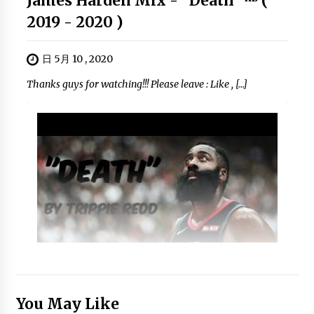
James Harden Mix - "Death" ᴴᴰ (
2019 - 2020 )
日 5月 10 , 2020
Thanks guys for watching!!! Please leave : Like , […]
You May Like