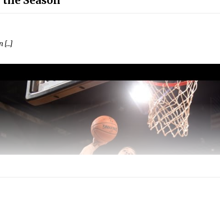
 the Season
n […]