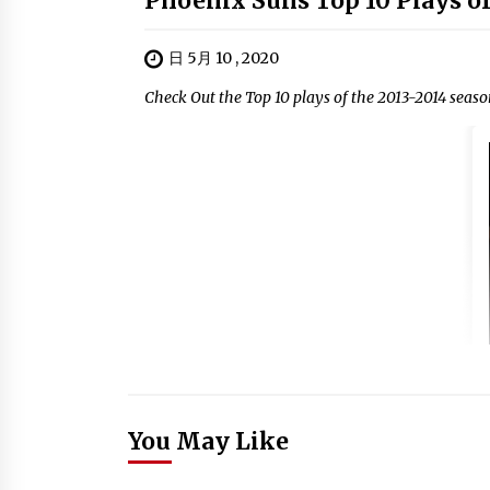
Phoenix Suns Top 10 Plays of
日 5月 10 , 2020
Check Out the Top 10 plays of the 2013-2014 seaso
You May Like