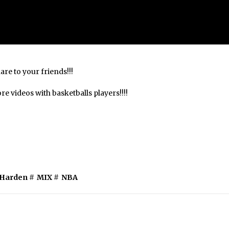
are to your friends!!!
e videos with basketballs players!!!!
 Harden
#
MIX
#
NBA