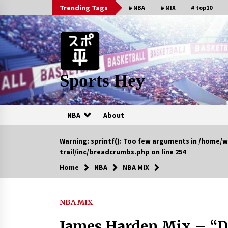
Skip
Trending Tags
# NBA
# MIX
# top10
to
content
Sports Hey
NBA
About
人気の動画
Warning
: sprintf(): Too few arguments in
/home/w
trail/inc/breadcrumbs.php
on line
254
Home
NBA
NBA MIX
Kyrie Irving’s Official 2018 N
Season Mixtape!
6年 ago
NBA MIX
Vince Carter Ranks His Top 1
Career NBA Dunks!
James Harden Mix – “De