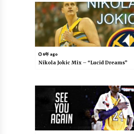
6年 ago
Nikola Jokic Mix – “Lucid Dreams”