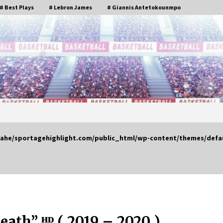
# Best Plays
# Lebron James
# Giannis Antetokounmpo
ahe/sportagehighlight.com/public_html/wp-content/themes/defau
BA
DEMAR DEROZAN MIX
“NOTICED” BY LIL MOUSEY
6年 ago
0
NBA Mix #3 (2019-20 Season –
December)
ath” ᴴᴰ ( 2019 – 2020 )