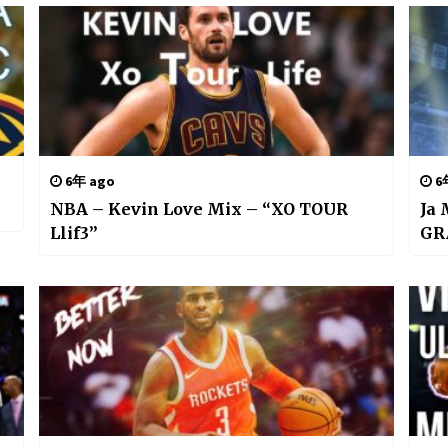
6年 ago
6
NBA – Kevin Love Mix – “XO TOUR
Ja 
Llif3”
GR