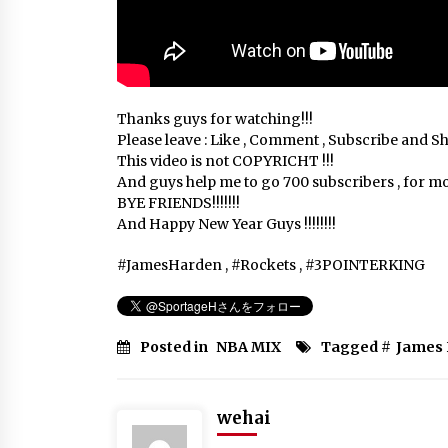
Thanks guys for watching!!!
Please leave : Like , Comment , Subscribe and Sh
This video is not COPYRICHT !!!
And guys help me to go 700 subscribers , for mor
BYE FRIENDS!!!!!!!
And Happy New Year Guys !!!!!!!!
#JamesHarden , #Rockets , #3POINTERKING
Posted in
NBA MIX
Tagged #
James
wehai