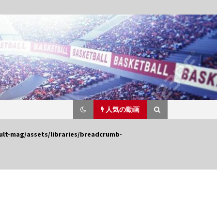
人気の動画
lt-mag/assets/libraries/breadcrumb-
James Harden’s Best Plays
From Every Game!
6年 ago
Khris Middleton is Lethal From
3-Point Range | 2018-19 NBA