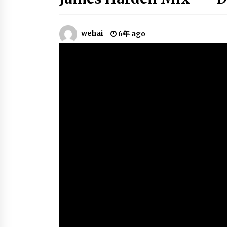
6年 ago
wehai
6年 ago
NBA’s Best Dunk Every Team 
2018-19 NBA Season
6年 ago
Best 50 Plays of the 2018 NBA
Regular Season
6年 ago