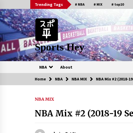
Skip
Trending Tags
# NBA
# MIX
# top10
to
content
Sports Hey
NBA
About
Home
NBA
NBA MIX
NBA Mix #2 (2018-1
人気の動画
NBA MIX
Dallas Mavericks Top 10 Play
of the 2014-15 Season
NBA Mix #2 (2018-19 S
6年 ago
New York Knicks Top 10 Plays
of the 2012 Season