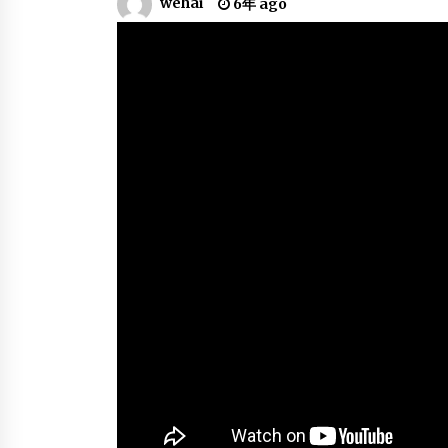
wehai
6年 ago
6年 ago
Best of Minnesota
Timberwolves | 2017-2018 NB
Season
6年 ago
Giannis Antetokounmpo’s
2018-19 NBA MVP Mixtape
6年 ago