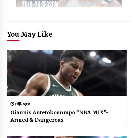
You May Like
6年 ago
Giannis Antetokounmpo “NBA MIX”-
Armed & Dangerous