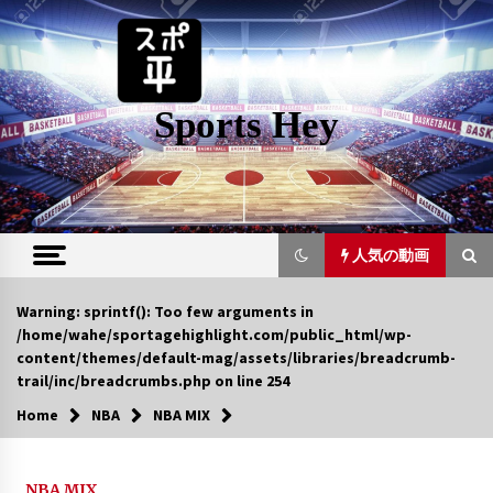
Skip
to
content
Sports Hey
人気の動画
人気の動画
Warning
: sprintf(): Too few arguments in
/home/wahe/sportagehighlight.com/public_html/wp-
content/themes/default-mag/assets/libraries/breadcrumb-
Kyrie Irving Mix~ Rolex
trail/inc/breadcrumbs.php
on line
254
6年 ago
Home
NBA
NBA MIX
Yao Ming Mix~Yao Ming
NBA MIX