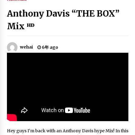
(Gunna)Emotional
6年 ago
Anthony Davis “THE BOX”
Mix ᴴᴰ
Best of the Phoenix Suns! | 2018-19
NBA Season
6年 ago
wehai
6年 ago
Russell Westbrook Mix – “Enemies”
Post Malone ft. DaBaby
6年 ago
New York Knicks Top 10 Plays of the
2013 Season
6年 ago
NBA Mix – Jamal Crawford (XO Tour
Lif3)
6年 ago
Hey guys I’m back with an Anthony Davis hype Mix! In this