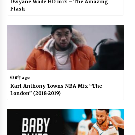
Dwyane Wade HD mix – The Amazing
Flash
6年 ago
Karl-Anthony Towns NBA Mix “The
London” (2018-2019)