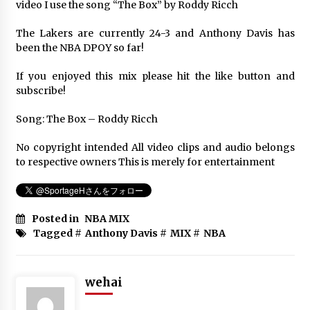
video I use the song “The Box” by Roddy Ricch
Sacramento Kings Top 10 Plays of
The Lakers are currently 24-3 and Anthony Davis has
the 2015-2016 Season
been the NBA DPOY so far!
6年 ago
If you enjoyed this mix please hit the like button and
subscribe!
Paul George NBA MIX “falling”
6年 ago
Song: The Box – Roddy Ricch
No copyright intended All video clips and audio belongs
Nate Robinson- Lights- Career Mix
to respective owners This is merely for entertainment
6年 ago
Posted in
NBA MIX
Tagged #
Anthony Davis
#
MIX
#
NBA
NBA Mix #4 (2019-20 Season –
January) ᴴᴰ
6年 ago
wehai
NBA – Kristaps Porzingis Mix – “Bad