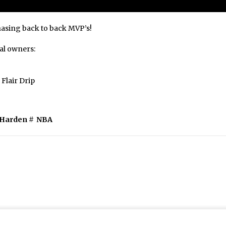
hasing back to back MVP’s!
al owners:
Flair Drip
 Harden
#
NBA