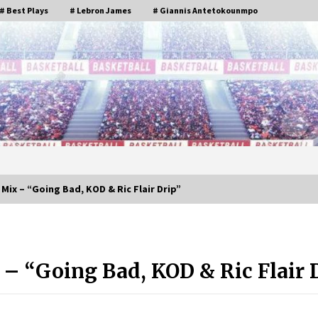
# Best Plays
# Lebron James
# Giannis Antetokounmpo
Mix – “Going Bad, KOD & Ric Flair Drip”
Paul George Mix – “Life Is
Good” (CLIPPERS HYPE)
– “Going Bad, KOD & Ric Flair 
6年 ago
Chris Paul HD Career Mix –
Born to Do