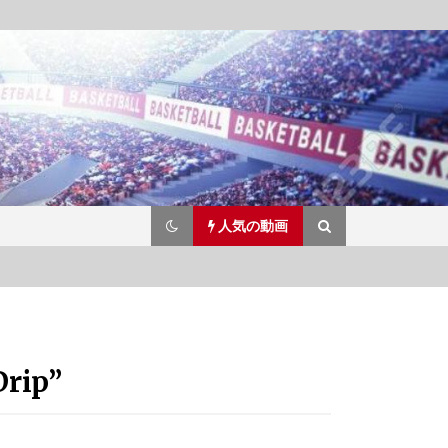
人気の動画
Best of Andrew Wiggins | 2017-
2018 NBA Season
Drip”
6年 ago
DeMarcus Cousins- King of
the Paint- Mix [HD]