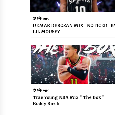
6年 ago
DEMAR DEROZAN MIX “NOTICED” B
LIL MOUSEY
6年 ago
Trae Young NBA Mix “ The Box ”
Roddy Ricch