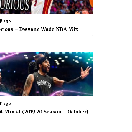
年 ago
orious – Dwyane Wade NBA Mix
年 ago
 Mix #1 (2019-20 Season – October)