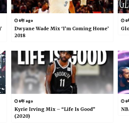
6年 ago
6
Y
Dwyane Wade Mix ‘I’m Coming Home’
Gl
2018
6年 ago
6
Kyrie Irving Mix – “Life Is Good”
NBA
(2020)