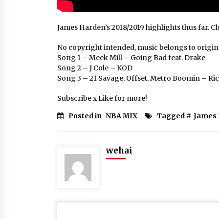
James Harden’s 2018/2019 highlights thus far. C
No copyright intended, music belongs to origin
Song 1 – Meek Mill – Going Bad feat. Drake
Song 2 – J Cole – KOD
Song 3 – 21 Savage, Offset, Metro Boomin – Ric 
Subscribe x Like for more!
Posted in
NBA MIX
Tagged #
James
wehai