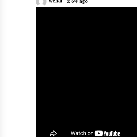
wehai
6年 ago
6年 ago
LeBron James Mix – “BOP” ft.
DaBaby
6年 ago
Los Angeles Clippers Top 10
Plays of the 2013 Season
6年 ago