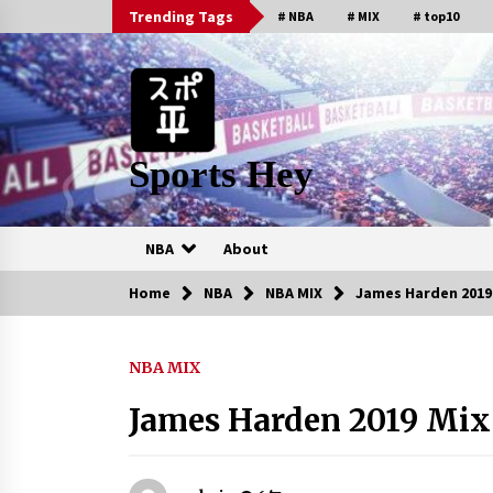
Skip
Trending Tags
# NBA
# MIX
# top10
to
content
Sports Hey
NBA
About
Home
NBA
NBA MIX
James Harden 2019 
人気の動画
NBA MIX
Brooklyn Nets Top 10 Plays of
the 2015-2016 Season
James Harden 2019 Mix 
6年 ago
New Orleans Pelicans Top 10
Plays of the 2014-15 Season