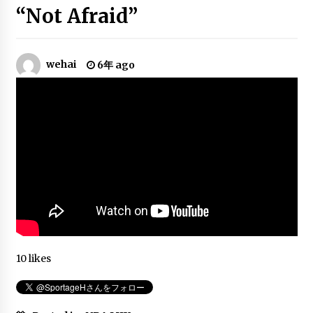
6年 ago
“Not Afraid”
Devin Booker Mix – “Bop”
wehai
6年 ago
6年 ago
Kyrie Irving Top 10 Plays of Career
6年 ago
Jamal Crawford Crossover Mix –
“JCrossover” ᴴᴰ
6年 ago
10 likes
Derrick Rose Mix – “Life Is Good”
6年 ago