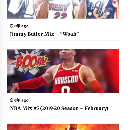
6年 ago
Jimmy Butler Mix – “Woah”
6年 ago
NBA Mix #5 (2019-20 Season – February)