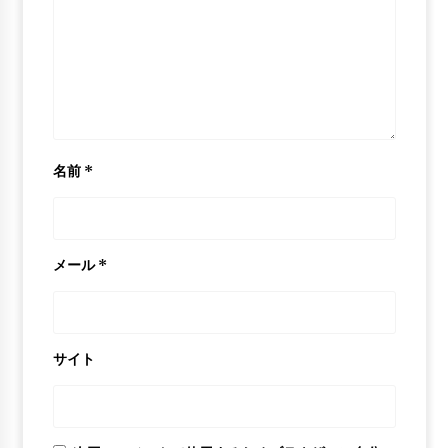
6年 ago
Allen Iverson – “Stir Fry” (Migos)
NBA Mix
6年 ago
名前
*
メール
*
サイト