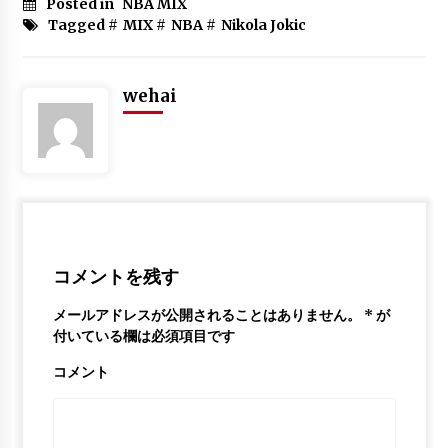
Posted in
NBA MIX
Damian Lilard Top 10 Plays of Career
Tagged #
MIX
#
NBA
#
Nikola Jokic
6年 ago
wehai
Vince Carter mix Here Comes The
Boom
6年 ago
Top 100 Plays: 2018 NBA Season
6年 ago
コメントを残す
メールアドレスが公開されることはありません。
*
が
Ja Morant ft. Drake – MONEY IN THE
GRAVE (GRIZZLIES HYPE)
付いている欄は必須項目です
6年 ago
コメント
Toronto Raptors VERY BEST Plays &
Highlights from 2018-19 NBA Season!