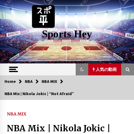
Skip
to
content
Sports Hey
人気の動画
Home
NBA
NBA MIX
人気の動画
NBA Mix | Nikola Jokic | “Not Afraid”
DEMAR DEROZAN MIX “NOTICED” BY
LIL MOUSEY
NBA MIX
6年 ago
NBA Mix | Nikola Jokic |
Jason Kidd Career Mix HD